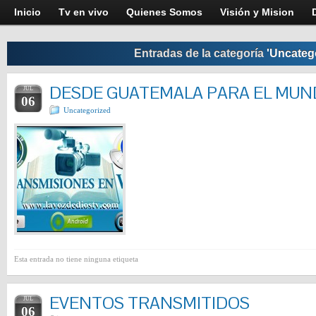
Inicio
Tv en vivo
Quienes Somos
Visión y Mision
Entradas de la categoría
'Uncateg
DESDE GUATEMALA PARA EL MU
JUL
06
Uncategorized
Esta entrada no tiene ninguna etiqueta
EVENTOS TRANSMITIDOS
JUL
06